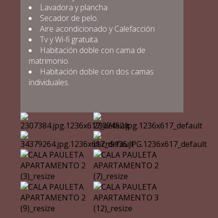
Lavadora y plancha
Secador de pelo.
Aire acondicionado y Calefacción
Tv y Wi-fi gratuita.
Habitación doble con cama de
matrimonio.
Habitación doble con dos camas
individuales.