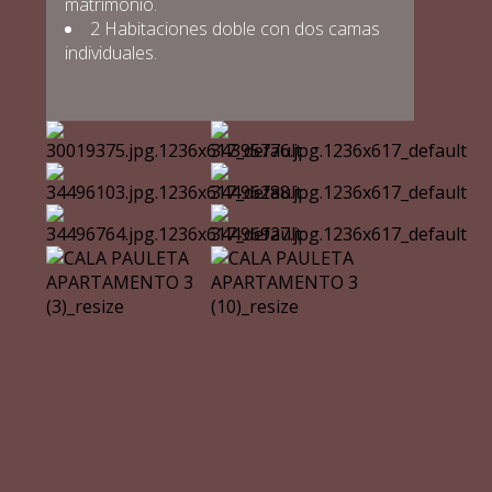
matrimonio.
2 Habitaciones doble con dos camas
individuales.