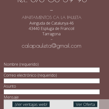
–
APARTAMENTOS CA LA PAULETA
Avinguda de Catalunya 46
43440 Espluga de Francolí
Tarragona
–
calapauleta@gmail.com
Nombre (requerido)
Correo electrónico (requerido)
Asunto
Mensaje
¡Ver ventajas web!
Ver Oferta